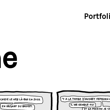
Portfol
ne